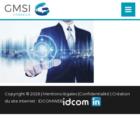
Copyright © 2026 |
Mentions légales
|
Confidentialité
| Création
du site internet :
IDCOMWEB