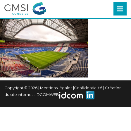
Copyright © 2026 |
Mentions légales
|
Confidentialité
| Création
du site internet :
IDCOMWEB